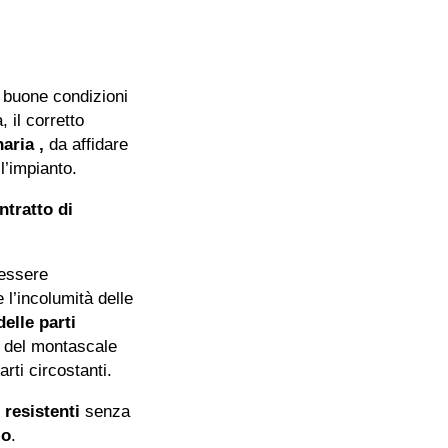
n buone condizioni
 il corretto
aria ,
da affidare
l’impianto.
ntratto di
 essere
 l’incolumità delle
elle parti
 del montascale
rti circostanti.
 resistenti
senza
io
.