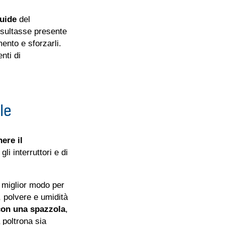
guide
del
isultasse presente
ento e sforzarli.
nti di
le
ere il
li interruttori e di
 miglior modo per
 polvere e umidità
 con una spazzola
,
a poltrona sia