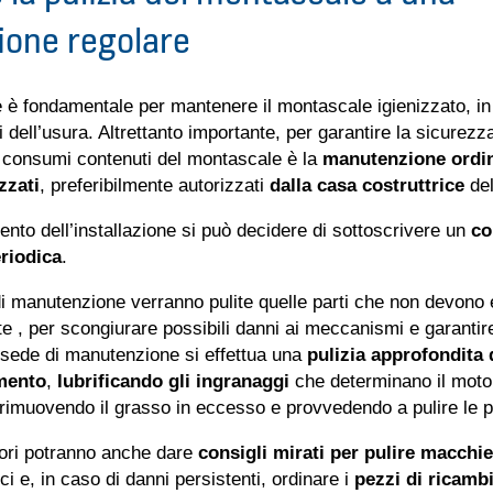
one regolare
e è fondamentale per mantenere il montascale igienizzato, i
 dell’usura. Altrettanto importante, per garantire la sicurezza,
 consumi contenuti del montascale è la
manutenzione ordin
zzati
, preferibilmente autorizzati
dalla casa costruttrice
del
nto dell’installazione si può decidere di sottoscrivere un
co
riodica
.
 di manutenzione verranno pulite quelle parti che non devono
e , per scongiurare possibili danni ai meccanismi e garantire
n sede di manutenzione si effettua una
pulizia approfondita d
mento
,
lubrificando gli ingranaggi
che determinano il moto
rimuovendo il grasso in eccesso e provvedendo a pulire le pa
tori potranno anche dare
consigli mirati per pulire macchie
ci e, in caso di danni persistenti, ordinare i
pezzi di ricamb