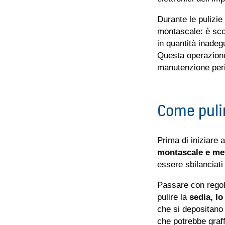
Durante le pulizie
montascale: è scon
in quantità inadeg
Questa operazione
manutenzione peri
Come puli
Prima di iniziare 
montascale e met
essere sbilanciat
Passare con regol
pulire la
sedia, lo
che si depositano 
che potrebbe graffi