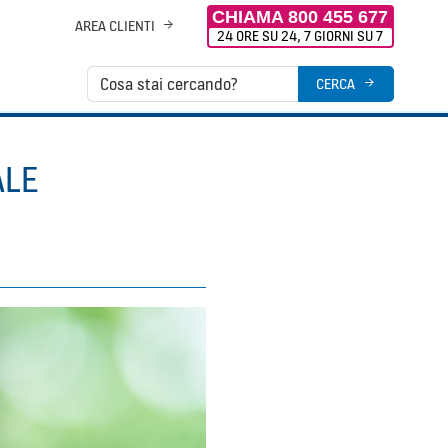
CHIAMA 800 455 677
AREA CLIENTI
24 ORE SU 24, 7 GIORNI SU 7
Cerca
CERCA
nel
sito
ALE