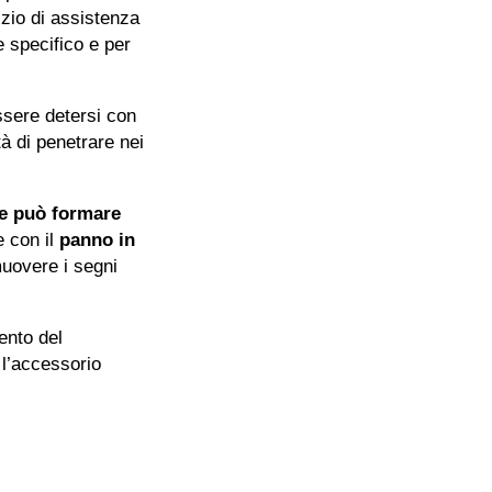
izio di assistenza
e specifico e per
sere detersi con
tà di penetrare nei
e può formare
e con il
panno in
muovere i segni
ento del
l’accessorio