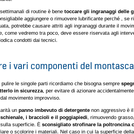
 settimanali di routine è bene
toccare gli ingranaggi delle 
sigliabile aggiungere o rimuovere lubrificante perché , se r
uata, potrebbe causare attriti agli ingranaggi durante il movim
, come vedremo tra poco, deve essere riservata agli interve
odica condotti dai tecnici.
re i vari componenti del montasca
a pulire le singole parti ricordiamo che bisogna sempre
spegn
terlo in sicurezza
, per evitare di azionare accidentalmente g
i dal movimento improvviso.
arità un
panno imbevuto di detergente
non aggressivo è il
 schienale, i braccioli e il poggiapiedi
, rimuovendo grasso,
sulla superficie. È
sconsigliato strofinare la poltroncina
are o scolorire i materiali. Nel caso in cui la superficie dell