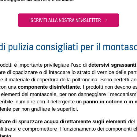
ISCRIVITI ALLA NOSTRA NEWSLETTER
 di pulizia consigliati per il montas
odotti è importante privilegiare l’uso di
detersivi sgrassanti
are di opacizzare o di intaccare lo strato di vernice delle part
re il materiale di copertura della poltroncina. Sono perfetti a
con una
componente disinfettante
. I prodotti non devono e
 elementi del montascale, per non danneggiare i meccanismi e
eribile inumidire con il detergente un
panno in cotone o in 
ente per non graffiare le superfici.
itare di spruzzare acqua direttamente sugli elementi
del 
filtrarsi e compromettere il funzionamento dei componenti ele
pianto.