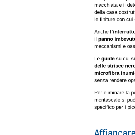
macchiata e il dete
della casa costrut
le finiture con cu
Anche
l’interrut
il
panno imbevuto
meccanismi e ossi
Le
guide
su cui si
delle strisce ner
microfibra inumi
senza rendere opa
Per eliminare la p
montascale si può 
specifico per i pic
Affiancare