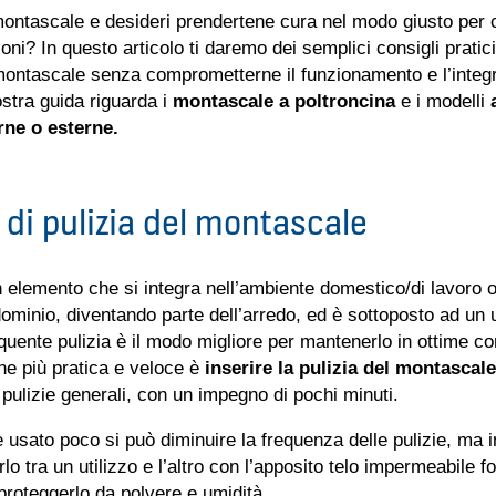
montascale e desideri prendertene cura nel modo giusto per 
ioni? In questo articolo ti daremo dei semplici consigli prati
 montascale senza comprometterne il funzionamento e l’integr
stra guida riguarda i
montascale a poltroncina
e i modelli
erne o esterne.
 di pulizia del montascale
 elemento che si integra nell’ambiente domestico/di lavoro o 
ominio, diventando parte dell’arredo, ed è sottoposto ad un 
quente pulizia è il modo migliore per mantenerlo in ottime co
ne più pratica e veloce è
inserire la pulizia del montascale
 pulizie generali, con un impegno di pochi minuti.
 usato poco si può diminuire la frequenza delle pulizie, ma 
rlo tra un utilizzo e l’altro con l’apposito telo impermeabile 
 proteggerlo da polvere e umidità.