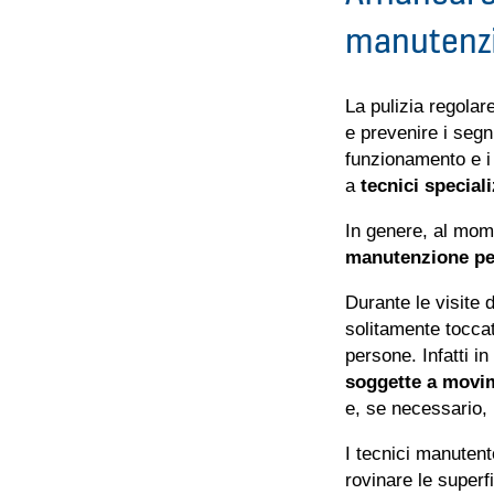
manutenzi
La pulizia regolar
e prevenire i segni
funzionamento e i
a
tecnici speciali
In genere, al mome
manutenzione pe
Durante le visite
solitamente toccat
persone. Infatti i
soggette a movi
e, se necessario, 
I tecnici manuten
rovinare le superfi