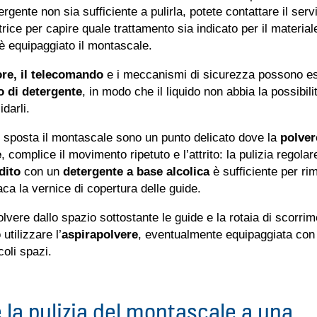
rgente non sia sufficiente a pulirla, potete contattare il serv
trice per capire quale trattamento sia indicato per il material
i è equipaggiato il montascale.
tore, il telecomando
e i meccanismi di sicurezza possono es
 di detergente
, in modo che il liquido non abbia la possibili
darli.
 sposta il montascale sono un punto delicato dove la
polver
e
, complice il movimento ripetuto e l’attrito: la pulizia regolar
dito
con un
detergente a base alcolica
è sufficiente per ri
ca la vernice di copertura delle guide.
olvere dallo spazio sottostante le guide e la rotaia di scorrim
utilizzare l’
aspirapolvere
, eventualmente equipaggiata con 
coli spazi.
 la pulizia del montascale a una