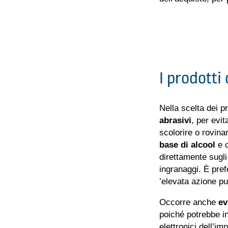
I prodotti
Nella scelta dei pr
abrasivi
, per evit
scolorire o rovina
base di alcool
e 
direttamente sugli
ingranaggi. È pref
’elevata azione pul
Occorre anche
ev
poiché potrebbe in
elettronici dell’im