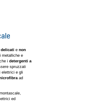
cale
 delicati
e
non
i metalliche e
nche i
detergenti a
ssere spruzzati
lettrici e gli
microfibra
ad
montascale,
ttrici ed