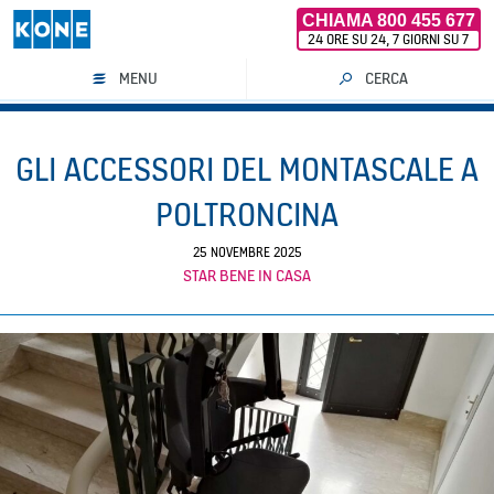
CHIAMA 800 455 677
24 ORE SU 24, 7 GIORNI SU 7
MENU
CERCA
Vai
al
GLI ACCESSORI DEL MONTASCALE A
contenuto
POLTRONCINA
25 NOVEMBRE 2025
STAR BENE IN CASA