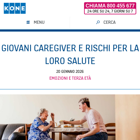
CHIAMA 800 455 677
24 ORE SU 24, 7 GIORNI SU 7
MENU
CERCA
Vai
al
GIOVANI CAREGIVER E RISCHI PER LA
contenuto
LORO SALUTE
20 GENNAIO 2026
EMOZIONI E TERZA ETÀ