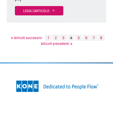
LEGGI L'ARTICOLO
Paginazione
« Articoli successivi
1
2
3
4
5
6
7
8
Articoli precedenti »
degli
articoli