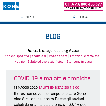
CHIAMA 800 455 677
24 ORE SU 24, 7 GIORNI SU 7
MENU
CERCA
Vai
al
BLOG
contenuto
Esplora le categorie del blog Vivace
App e dispositivi per anziani
|
Cose da fare
|
Emozioni e terza età
|
Notizie
|
Salute ed esercizio fisico
|
Star bene in casa
COVID-19 e malattie croniche
19 MAGGIO 2020
SALUTE ED ESERCIZIO FISICO
Il virus non deve interrompere le cure Sono
oltre 8 milioni nel nostro Paese gli anziani
colpiti da una malattia cronica, il 60,7% degli